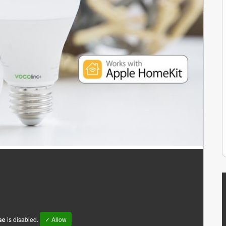
se
is disabled.
✓ Allow