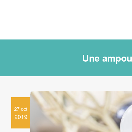
Une ampoul
27 oct
2019