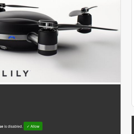
se
is disabled.
✓ Allow